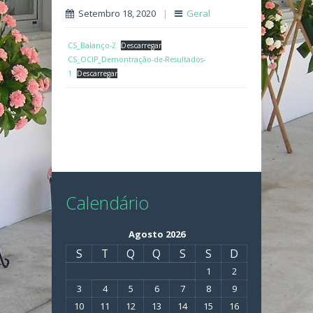
Setembro 18, 2020
|
Geral
CS_Balanço-2
Descarregar
CS_OCIP_Demontração-de-Resultados-
1
Descarregar
Calendário
Agosto 2026
S
T
Q
Q
S
S
D
1
2
3
4
5
6
7
8
9
10
11
12
13
14
15
16